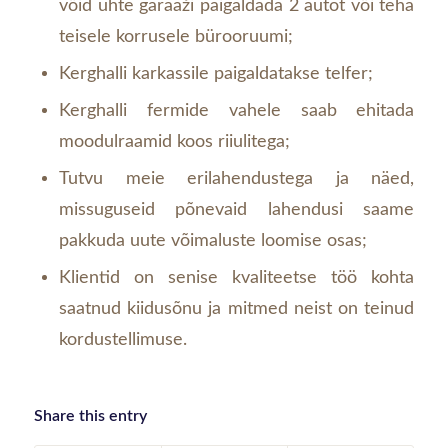
võid ühte garaaži paigaldada 2 autot või teha
teisele korrusele bürooruumi;
Kerghalli karkassile paigaldatakse telfer;
Kerghalli fermide vahele saab ehitada
moodulraamid koos riiulitega;
Tutvu meie erilahendustega ja näed,
missuguseid põnevaid lahendusi saame
pakkuda uute võimaluste loomise osas;
Klientid on senise kvaliteetse töö kohta
saatnud kiidusõnu ja mitmed neist on teinud
kordustellimuse.
Share this entry